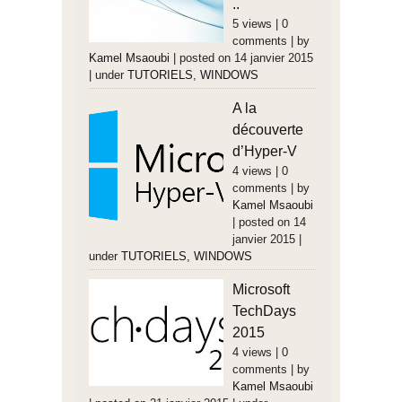
..
5 views
|
0
comments
|
by
Kamel Msaoubi
|
posted on 14 janvier 2015
|
under
TUTORIELS
,
WINDOWS
A la
découverte
d’Hyper-V
4 views
|
0
comments
|
by
Kamel Msaoubi
|
posted on 14
janvier 2015
|
under
TUTORIELS
,
WINDOWS
Microsoft
TechDays
2015
4 views
|
0
comments
|
by
Kamel Msaoubi