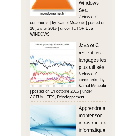
Windows
Ser...
7 views
|
0
comments
|
by
Kamel Msaoubi
|
posted on
16 janvier 2015
|
under
TUTORIELS
,
WINDOWS
Java et C
restent les
langages les
plus utilisés
6 views
|
0
comments
|
by
Kamel Msaoubi
|
posted on 14 octobre 2015
|
under
ACTUALITES
,
Développement
Apprendre à
monter son
infrastructure
informatique.