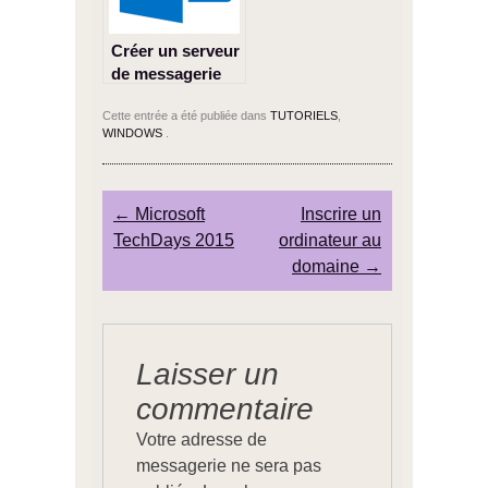
Créer un serveur
de messagerie
Exchange 2013
Cette entrée a été publiée dans
TUTORIELS
,
WINDOWS
.
Post navigation
←
Microsoft
Inscrire un
TechDays 2015
ordinateur au
domaine
→
Laisser un
commentaire
Votre adresse de
messagerie ne sera pas