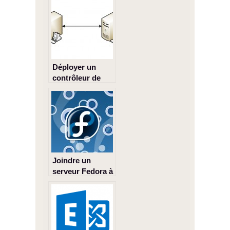
Windows Server
2012 R2
Déployer un
contrôleur de
domaine
secondaire
Joindre un
serveur Fedora à
un domaine
Windows