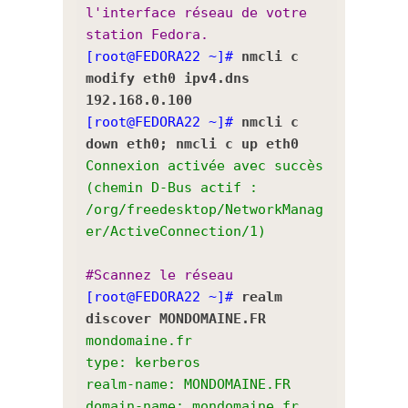
l'interface réseau de votre
station Fedora.
[root@FEDORA22 ~]#
nmcli c
modify eth0 ipv4.dns
192.168.0.100
[root@FEDORA22 ~]#
nmcli c
down eth0; nmcli c up eth0
Connexion activée avec succès
(chemin D-Bus actif :
/org/freedesktop/NetworkManag
er/ActiveConnection/1)
#Scannez le réseau
[root@FEDORA22 ~]#
realm
discover MONDOMAINE.FR
mondomaine.fr
type: kerberos
realm-name: MONDOMAINE.FR
domain-name: mondomaine.fr