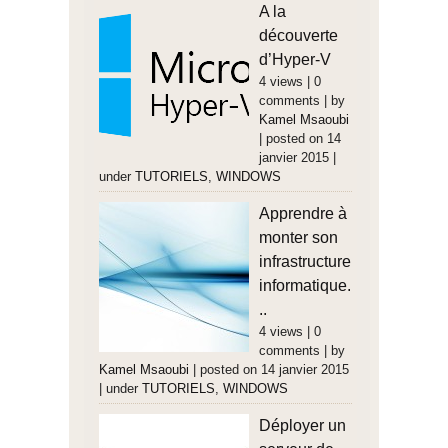
A la
découverte
d’Hyper-V
4 views
|
0
comments
|
by
Kamel Msaoubi
|
posted on 14
janvier 2015
|
under
TUTORIELS
,
WINDOWS
Apprendre à
monter son
infrastructure
informatique.
..
4 views
|
0
comments
|
by
Kamel Msaoubi
|
posted on 14 janvier 2015
|
under
TUTORIELS
,
WINDOWS
Déployer un