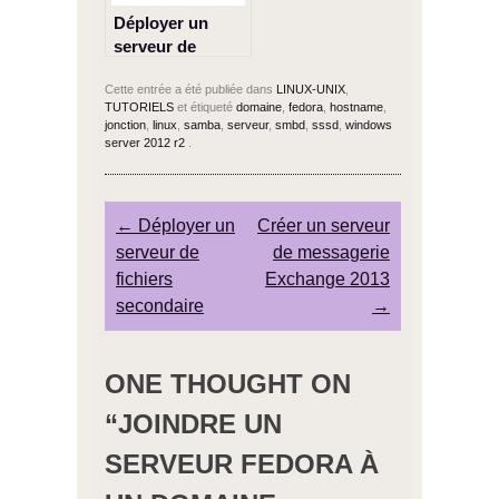
Déployer un
serveur de
fichiers
Cette entrée a été publiée dans
LINUX-UNIX
,
secondaire
TUTORIELS
et étiqueté
domaine
,
fedora
,
hostname
,
jonction
,
linux
,
samba
,
serveur
,
smbd
,
sssd
,
windows
server 2012 r2
.
Post navigation
←
Déployer un
Créer un serveur
serveur de
de messagerie
fichiers
Exchange 2013
secondaire
→
ONE THOUGHT ON
“
JOINDRE UN
SERVEUR FEDORA À