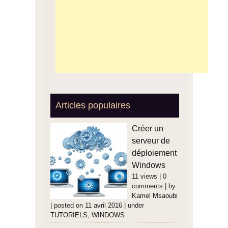
Articles populaires
Créer un
serveur de
déploiement
Windows
11 views
|
0
comments
|
by
Kamel Msaoubi
|
posted on 11 avril 2016
|
under
TUTORIELS
,
WINDOWS