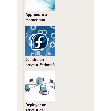
Apprendre à
monter son
infrastructure
informatique (e-
book gratuit)
Joindre un
serveur Fedora à
un domaine
Windows
Déployer un
serveur de