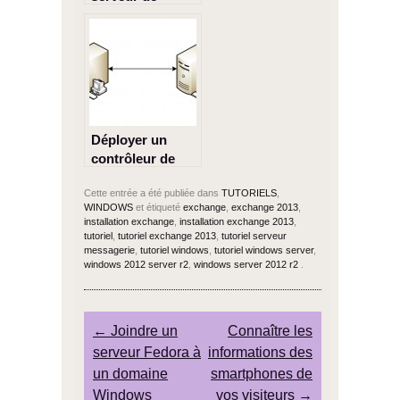
fichier
Déployer un
contrôleur de
domaine
Cette entrée a été publiée dans
TUTORIELS
,
secondaire
WINDOWS
et étiqueté
exchange
,
exchange 2013
,
installation exchange
,
installation exchange 2013
,
tutoriel
,
tutoriel exchange 2013
,
tutoriel serveur
messagerie
,
tutoriel windows
,
tutoriel windows server
,
windows 2012 server r2
,
windows server 2012 r2
.
Post navigation
←
Joindre un
Connaître les
serveur Fedora à
informations des
un domaine
smartphones de
Windows
vos visiteurs
→