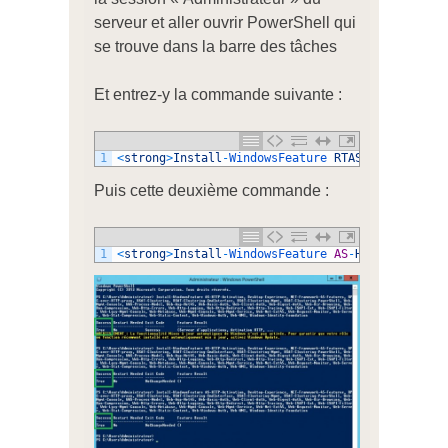
serveur et aller ouvrir PowerShell qui
se trouve dans la barre des tâches
Et entrez-y la commande suivante :
1
<
strong
>
Install
-
WindowsFeature 
RTAS
-
ADDS
<
/
stro
Puis cette deuxième commande :
1
<
strong
>
Install
-
WindowsFeature 
AS
-
HTTP
-
Activati