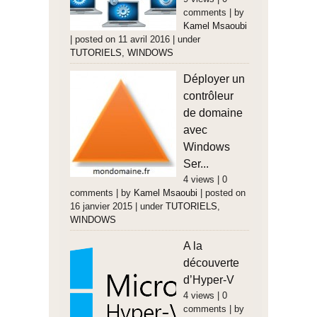
comments
|
by
Kamel Msaoubi
|
posted on 11 avril 2016
|
under
TUTORIELS
,
WINDOWS
Déployer un
contrôleur
de domaine
avec
Windows
Ser...
4 views
|
0
comments
|
by
Kamel Msaoubi
|
posted on
16 janvier 2015
|
under
TUTORIELS
,
WINDOWS
A la
découverte
d’Hyper-V
4 views
|
0
comments
|
by